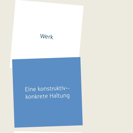
Werk
E
ine konstruktiv-­
konkrete Haltung